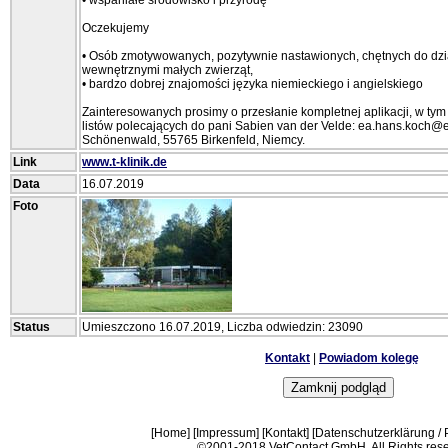
• wspaniałe środowisko i przyrodę
Oczekujemy
• Osób zmotywowanych, pozytywnie nastawionych, chętnych do dzia
wewnętrznymi małych zwierząt,
• bardzo dobrej znajomości języka niemieckiego i angielskiego
Zainteresowanych prosimy o przesłanie kompletnej aplikacji, w tym
listów polecających do pani Sabien van der Velde: ea.hans.koch@es
Schönenwald, 55765 Birkenfeld, Niemcy.
Link
www.t-klinik.de
Data
16.07.2019
Foto
Status
Umieszczono 16.07.2019, Liczba odwiedzin: 23090
Kontakt
|
Powiadom kolegę
[
Home
] [
Impressum
] [
Kontakt
] [
Datenschutzerklärung / P
©2001-2018 VetContact GmbH. All Rights rese