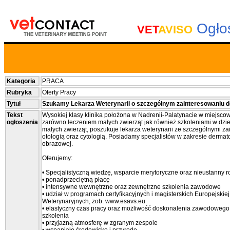
Ogłos
VET
AVISO
Kategoria
PRACA
Rubryka
Oferty Pracy
Tytuł
Szukamy Lekarza Weterynarii o szczególnym zainteresowaniu der
Tekst
Wysokiej klasy klinika położona w Nadrenii-Palatynacie w miejscow
ogłoszenia
zarówno leczeniem małych zwierząt jak również szkoleniami w dzi
małych zwierząt, poszukuje lekarza weterynarii ze szczególnymi z
otologią oraz cytologią. Posiadamy specjalistów w zakresie dermatol
obrazowej.
Oferujemy:
• Specjalistyczną wiedzę, wsparcie merytoryczne oraz nieustanny r
• ponadprzeciętną płacę
• intensywne wewnętrzne oraz zewnętrzne szkolenia zawodowe
• udział w programach certyfikacyjnych i magisterskich Europejsk
Weterynaryjnych, zob. www.esavs.eu
• elastyczny czas pracy oraz możliwość doskonalenia zawodowego 
szkolenia
• przyjazną atmosferę w zgranym zespole