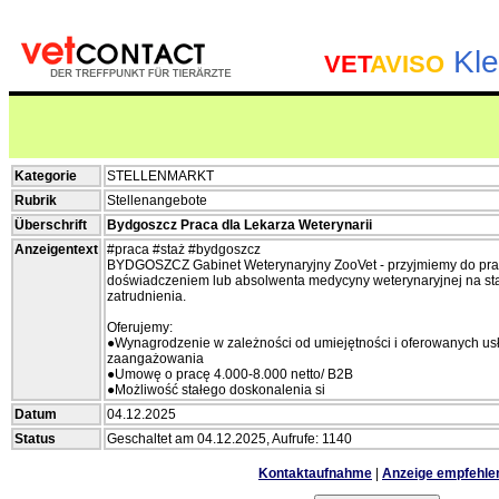
Kle
VET
AVISO
Kategorie
STELLENMARKT
Rubrik
Stellenangebote
Überschrift
Bydgoszcz Praca dla Lekarza Weterynarii
Anzeigentext
#praca #staż #bydgoszcz
BYDGOSZCZ Gabinet Weterynaryjny ZooVet - przyjmiemy do pracy
doświadczeniem lub absolwenta medycyny weterynaryjnej na sta
zatrudnienia.
Oferujemy:
●Wynagrodzenie w zależności od umiejętności i oferowanych us
zaangażowania
●Umowę o pracę 4.000-8.000 netto/ B2B
●Możliwość stałego doskonalenia si
Datum
04.12.2025
Status
Geschaltet am 04.12.2025, Aufrufe: 1140
Kontaktaufnahme
|
Anzeige empfehle