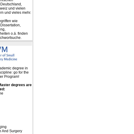
inischen
n Deutschland,
hweiz und vielen
n und vieles mehr.
griffen wie
Dissertation,
ing,
eiten o.ä. finden
tichwortsuche.
cademic degree in
cipline: go for the
er Program!
Master degrees are
red:
ne
ging
e And Surgery