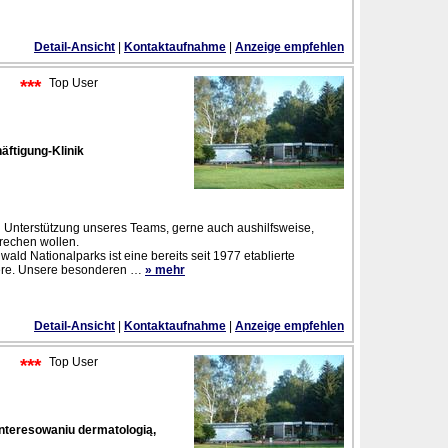
Detail-Ansicht
|
Kontaktaufnahme
|
Anzeige empfehlen
***
Top User
ftigung-Klinik
en Unterstützung unseres Teams, gerne auch aushilfsweise,
brechen wollen.
ld Nationalparks ist eine bereits seit 1977 etablierte
iere. Unsere besonderen
…
» mehr
Detail-Ansicht
|
Kontaktaufnahme
|
Anzeige empfehlen
***
Top User
nteresowaniu dermatologią,