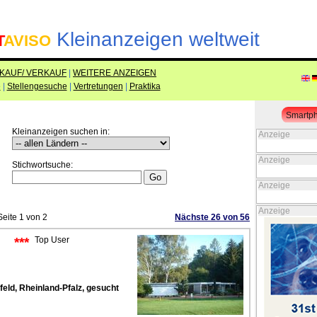
Kleinanzeigen weltweit
T
AVISO
KAUF/ VERKAUF
|
WEITERE ANZEIGEN
e
|
Stellengesuche
|
Vertretungen
|
Praktika
Smartph
Kleinanzeigen suchen in:
Anzeige
Anzeige
Stichwortsuche:
Anzeige
Anzeige
Seite 1 von 2
Nächste 26 von 56
***
Top User
feld, Rheinland-Pfalz, gesucht