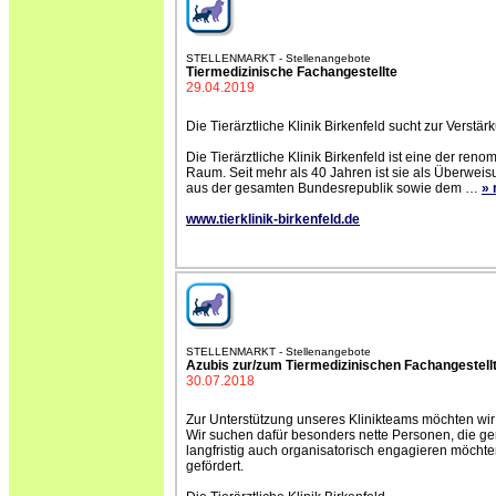
STELLENMARKT - Stellenangebote
Tiermedizinische Fachangestellte
29.04.2019
Die Tierärztliche Klinik Birkenfeld sucht zur Verstä
Die Tierärztliche Klinik Birkenfeld ist eine der ren
Raum. Seit mehr als 40 Jahren ist sie als Überwei
aus der gesamten Bundesrepublik sowie dem
…
»
www.tierklinik-birkenfeld.de
STELLENMARKT - Stellenangebote
Azubis zur/zum Tiermedizinischen Fachangestell
30.07.2018
Zur Unterstützung unseres Klinikteams möchten wir
Wir suchen dafür besonders nette Personen, die ger
langfristig auch organisatorisch engagieren möch
gefördert.