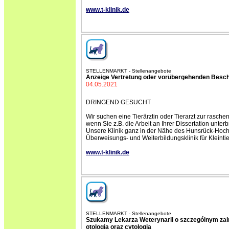
www.t-klinik.de
STELLENMARKT - Stellenangebote
Anzeige Vertretung oder vorübergehenden Beschä
04.05.2021
DRINGEND GESUCHT
Wir suchen eine Tierärztin oder Tierarzt zur rasch
wenn Sie z.B. die Arbeit an Ihrer Dissertation unter
Unsere Klinik ganz in der Nähe des Hunsrück-Hochwa
Überweisungs- und Weiterbildungsklinik für Kleint
www.t-klinik.de
STELLENMARKT - Stellenangebote
Szukamy Lekarza Weterynarii o szczególnym zai
otologią oraz cytologią