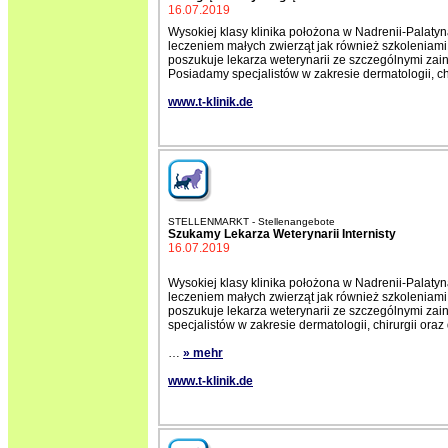
16.07.2019
Wysokiej klasy klinika położona w Nadrenii-Palaty
leczeniem małych zwierząt jak również szkoleniami
poszukuje lekarza weterynarii ze szczególnymi zain
Posiadamy specjalistów w zakresie dermatologii, ch
www.t-klinik.de
STELLENMARKT - Stellenangebote
Szukamy Lekarza Weterynarii Internisty
16.07.2019
Wysokiej klasy klinika położona w Nadrenii-Palaty
leczeniem małych zwierząt jak również szkoleniami
poszukuje lekarza weterynarii ze szczególnymi z
specjalistów w zakresie dermatologii, chirurgii ora
…
» mehr
www.t-klinik.de