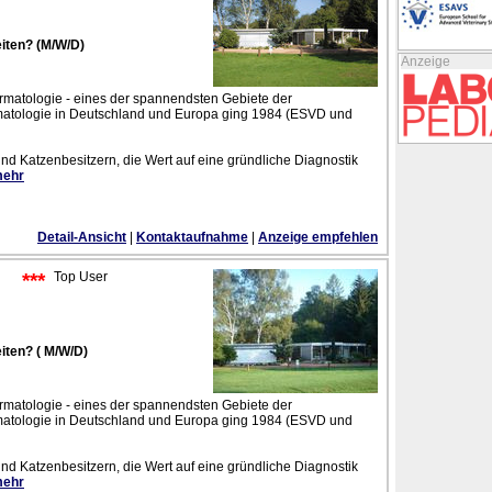
eiten? (M/W/D)
Anzeige
dermatologie - eines der spannendsten Gebiete der
ermatologie in Deutschland und Europa ging 1984 (ESVD und
d Katzenbesitzern, die Wert auf eine gründliche Diagnostik
mehr
Detail-Ansicht
|
Kontaktaufnahme
|
Anzeige empfehlen
***
Top User
iten? ( M/W/D)
dermatologie - eines der spannendsten Gebiete der
ermatologie in Deutschland und Europa ging 1984 (ESVD und
d Katzenbesitzern, die Wert auf eine gründliche Diagnostik
mehr