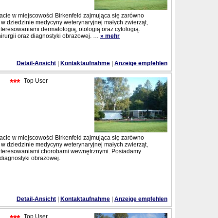
nacie w miejscowości Birkenfeld zajmująca się zarówno
 w dziedzinie medycyny weterynaryjnej małych zwierząt,
teresowaniami dermatologią, otologią oraz cytologią.
irurgii oraz diagnostyki obrazowej.
…
» mehr
Detail-Ansicht
|
Kontaktaufnahme
|
Anzeige empfehlen
***
Top User
nacie w miejscowości Birkenfeld zajmująca się zarówno
 w dziedzinie medycyny weterynaryjnej małych zwierząt,
ainteresowaniami chorobami wewnętrznymi. Posiadamy
z diagnostyki obrazowej.
Detail-Ansicht
|
Kontaktaufnahme
|
Anzeige empfehlen
Top User