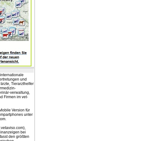
internationale
Vertretungen und
rärzte, Tierarzthelfer
ermedizin-
erinär-verwaltung,
nd Firmen im vet-
obile Version für
Smpartphones unter
com
.
vetaviso.com
),
einanzeigen bei
fasst den größten