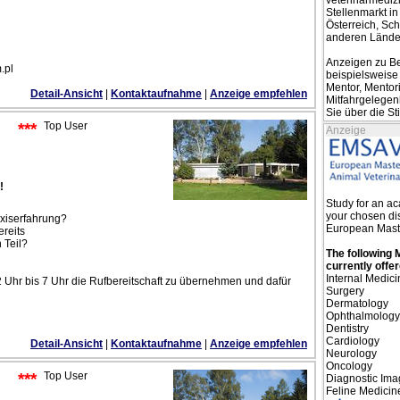
veterinärmediz
Stellenmarkt i
Österreich, Sc
anderen Länder
Anzeigen zu Be
.pl
beispielsweise 
Mentor, Mentor
Detail-Ansicht
|
Kontaktaufnahme
|
Anzeige empfehlen
Mitfahrgelegenh
Sie über die S
***
Top User
Anzeige
!
Study for an a
your chosen dis
axiserfahrung?
European Mast
ereits
 Teil?
The following 
currently offe
Internal Medici
22 Uhr bis 7 Uhr die Rufbereitschaft zu übernehmen und dafür
Surgery
Dermatology
Ophthalmology
Dentistry
Cardiology
Detail-Ansicht
|
Kontaktaufnahme
|
Anzeige empfehlen
Neurology
Oncology
***
Top User
Diagnostic Ima
Feline Medicin