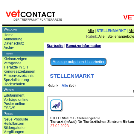
VE
Welcome
Alle
|
STELLENMARKT
|
AN
Home
Rubrik:
Alle
|
Stellenangebot
Anmeldung
Datenschutz
Startseite
|
Benutzerinformation
Archiv
Finden
Kleinanzeigen
VetAgenda
Tierärzte in CH
Kongresszeitungen
STELLENMARKT
Firmenverzeichnis
Spezialisierung
Hochschulen
Rubrik
Alle
(56)
Wissen
Edutainment
Vorträge online
Poster online
ESAVS
Praxis
STELLENMARKT - Stellenangebote
Neue Produkte
Tierarzt (m/w/d) für Tierärztliches Zentrum Birken
Heilpflanzen
27.02.2023
Bildergalerien
Vergiftungen