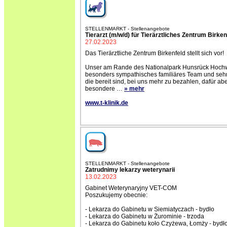
STELLENMARKT - Stellenangebote
Tierarzt (m/w/d) für Tierärztliches Zentrum Birken
27.02.2023
Das Tierärztliche Zentrum Birkenfeld stellt sich vor!
Unser am Rande des Nationalpark Hunsrück Hochwa
besonders sympathisches familiäres Team und sehr ne
die bereit sind, bei uns mehr zu bezahlen, dafür ab
besondere
…
» mehr
www.t-klinik.de
STELLENMARKT - Stellenangebote
Zatrudnimy lekarzy weterynarii
13.02.2023
Gabinet Weterynaryjny VET-COM
Poszukujemy obecnie:
- Lekarza do Gabinetu w Siemiatyczach - bydło
- Lekarza do Gabinetu w Żurominie - trzoda
- Lekarza do Gabinetu koło Czyżewa, Łomży - bydł