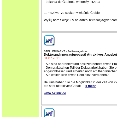
- Lekarza do Gabinetu w Łomży - trzoda
… możliwe, że szukamy właśnie Ciebie
Wyślij nam Swoje CV na adres: rekrutacja@vet-com
STELLENMARKT - Stellenangebote
DoktorandInnen aufgepasst! Attraktives Angebot
31.07.2021
- Sie sind approbiert und besitzen bereits etwas Pr
- Den praktischen Teil der Doktorarbeit haben Sie b
abgeschlossen und arbeiten noch am theoretischen
- Sie wollen sich etwas Geld hinzuverdienen?
Bei uns haben Sie die Möglichkeit in der Zeit von 
ein sehr attraktives Gehalt
…
» mehr
www.t-klinik.de