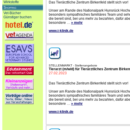
Wirkstoffe
Das Tierärztliche Zentrum Birkenfeld stellt sich vor!
Shopping
Unser am Rande des Nationalpark Hunsrück Hochwa
Vet-Bücher
besonders sympathisches familiäres Team und sehr ne
Günstiger buchen
die bereit sind, bei uns mehr zu bezahlen, dafür ab
besondere
…
» mehr
www.t-klinik.de
STELLENMARKT - Stellenangebote
Tierarzt (m/w/d) für Tierärztliches Zentrum Birken
27.02.2023
Das Tierärztliche Zentrum Birkenfeld stellt sich vor!
Unser am Rande des Nationalpark Hunsrück Hochwa
besonders sympathisches familiäres Team und sehr ne
die bereit sind, bei uns mehr zu bezahlen, dafür ab
besondere
…
» mehr
www.t-klinik.de