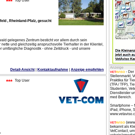
***
Top User
feld , Rheinland-Pfalz, gesucht
ld gelegenes Zentrum besticht vor allem durch sein
tte und gleichzeitig anspruchsvolle Tierhalter in der Klientel,
er umfängliche Diagnostik - ohne Zeitdruck - und unsere
Anzeige
Detail-Ansicht
|
Kontaktaufnahme
|
Anzeige empfehlen
- Der 
VET
AVISO
Stellenmarkt, 
Praktika für Tie
***
Top User
(TFA / TFP), Ti
Studenten, Vet
Dienstleister u
med Bereich.
Smartphone – M
iPad, iPhone, 
www.vetaviso.
(
www.
VET
AVISO
bekannt als Kl
VetContact, um
o