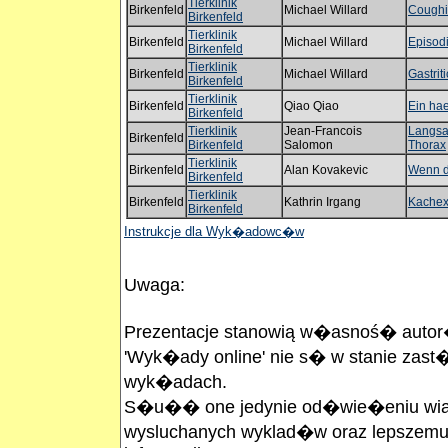
Tierklinik
Birkenfeld
Michael Willard
Cough
Birkenfeld
Tierklinik
Birkenfeld
Michael Willard
Episodi
Birkenfeld
Tierklinik
Birkenfeld
Michael Willard
Gastrit
Birkenfeld
Tierklinik
Birkenfeld
Qiao Qiao
Ein ha
Birkenfeld
Tierklinik
Jean-Francois
Langsa
Birkenfeld
Birkenfeld
Salomon
Thorax
Tierklinik
Birkenfeld
Alan Kovakevic
Wenn de
Birkenfeld
Tierklinik
Birkenfeld
Kathrin Irgang
Kachex
Birkenfeld
Instrukcje dla Wyk�adowc�w
Uwaga:
Prezentacje stanowią w�asnoś� autor�
'Wyk�ady online' nie s� w stanie zas
wyk�adach.
S�u�� one jedynie od�wie�eniu wiad
wysluchanych wyklad�w oraz lepszemu