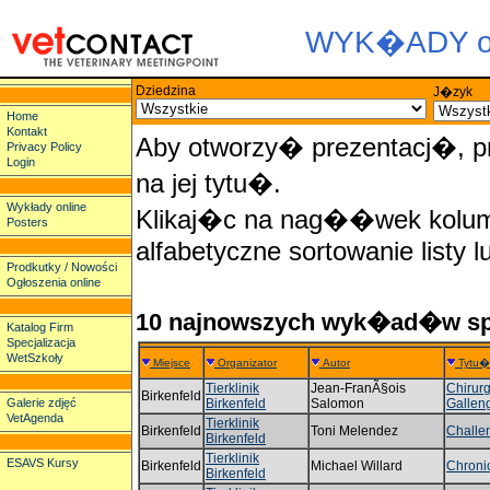
WYK�ADY on
Dziedzina
J�zyk
Home
Kontakt
Aby otworzy� prezentacj�, 
Privacy Policy
Login
na jej tytu�.
Wykłady online
Klikaj�c na nag��wek kolum
Posters
alfabetyczne sortowanie listy l
Prodkutky / Nowości
Ogłoszenia online
10 najnowszych wyk�ad�w 
Katalog Firm
Specjalizacja
WetSzkoły
Miejsce
Organizator
Autor
Tytu�
Tierklinik
Jean-FranÃ§ois
Chirurg
Birkenfeld
Galerie zdjęć
Birkenfeld
Salomon
Gallen
VetAgenda
Tierklinik
Birkenfeld
Toni Melendez
Challen
Birkenfeld
Tierklinik
ESAVS Kursy
Birkenfeld
Michael Willard
Chronic
Birkenfeld