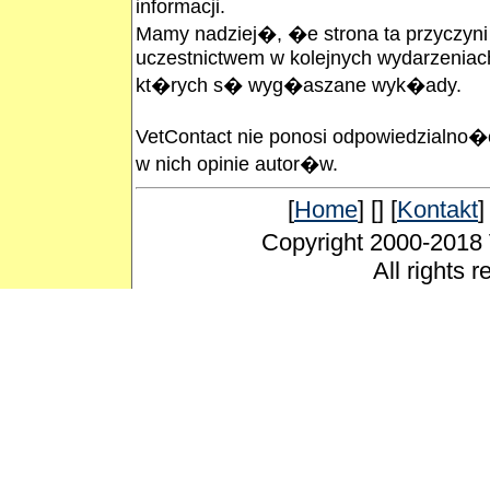
informacji.
Mamy nadziej�, �e strona ta przyczyni
uczestnictwem w kolejnych wydarzeniac
kt�rych s� wyg�aszane wyk�ady.
VetContact nie ponosi odpowiedzialno
w nich opinie autor�w.
[
Home
] [] [
Kontakt
]
Copyright 2000-2018
All rights 